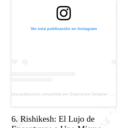
Ver esta publicación en Instagram
U
na publicación compartida por Experience Designer by Ari (@experience.designer)
6. Rishikesh: El Lujo de