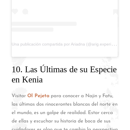
U
na publicación compartida por Ariadna (@arig.experience)
10. Las Últimas de su Especie
en Kenia
Visitar
Ol Pejeta
para conocer a Najin y Fatu,
las últimas dos rinocerontes blancas del norte en
el mundo, es un golpe de realidad.
Estar cerca
de ellas y escuchar su historia de boca de sus
cuidadores es algo que te cambia la perspectiva