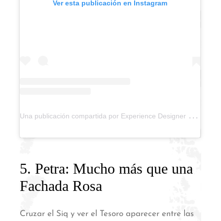
Ver esta publicación en Instagram
U
na publicación compartida por Experience Designer by Ari (@experience.designer)
5. Petra: Mucho más que una
Fachada Rosa
Cruzar el Siq y ver el Tesoro aparecer entre las