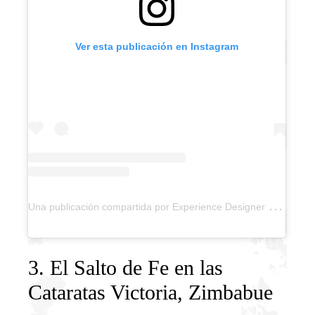
Ver esta publicación en Instagram
U
na publicación compartida por Experience Designer by Ari (@experience.designer)
3. El Salto de Fe en las
Cataratas Victoria, Zimbabue