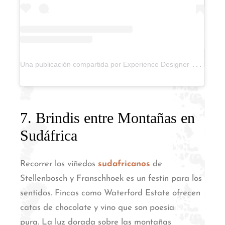
U
na publicación compartida por Experience Designer by Ari (@experience.designer)
7. Brindis entre Montañas en
Sudáfrica
Recorrer los viñedos
sudafricanos
de
Stellenbosch y Franschhoek es un festín para los
sentidos.
Fincas como Waterford Estate ofrecen
catas de chocolate y vino que son poesía
pura.
La luz dorada sobre las montañas