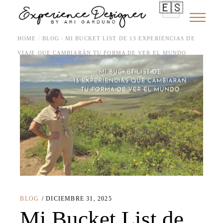
🇪🇸
HOME
BLOG
MI BUCKET LIST DE 13 EXPERIENCIAS DE
VIAJE QUE CAMBIARÁN TU FORMA DE VER EL MUNDO
BLOG
DICIEMBRE 31, 2025
Mi Bucket List de