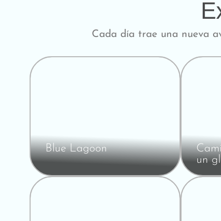
E
Cada día trae una nueva av
Blue Lagoon
Cami
un gl