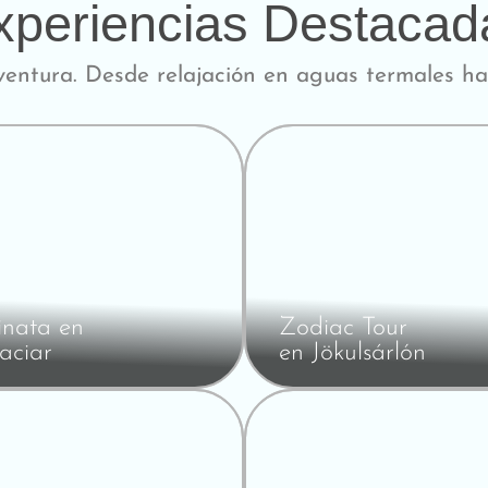
xperiencias Destacad
entura. Desde relajación en aguas termales has
nata en
Zodiac Tour
aciar
en Jökulsárlón