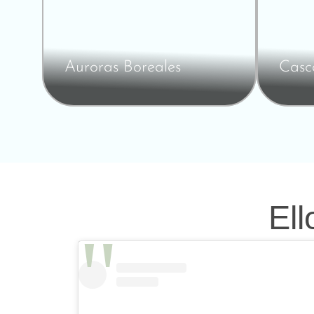
Auroras Boreales
Casc
Ell