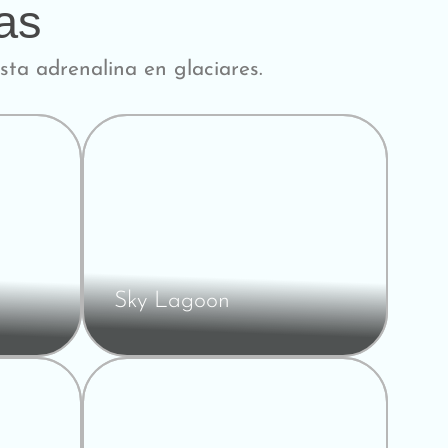
as
ta adrenalina en glaciares.
Sky Lagoon