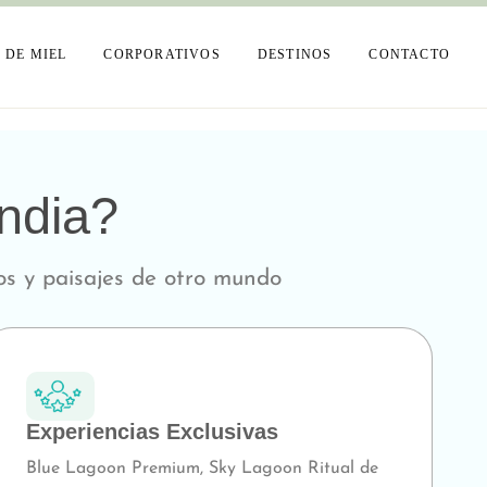
África
 DE MIEL
CORPORATIVOS
DESTINOS
CONTACTO
Ásia
Europa
África
Medio Oriente
Ásia
andia?
Sudamérica
Europa
ios y paisajes de otro mundo
Medio Oriente
Sudamérica
Experiencias Exclusivas
Blue Lagoon Premium, Sky Lagoon Ritual de