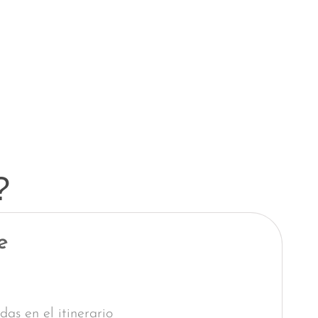
?
e
as en el itinerario