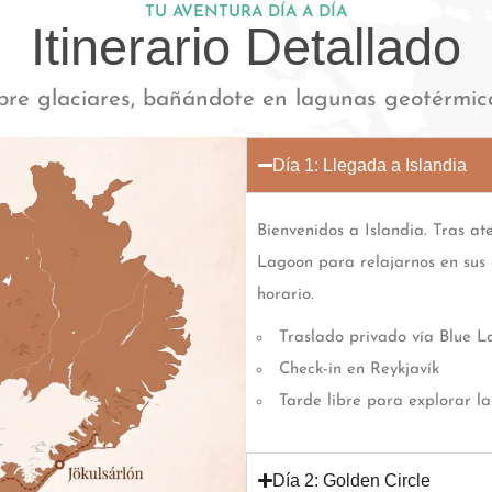
TU AVENTURA DÍA A DÍA
Itinerario Detallado
bre glaciares, bañándote en lagunas geotérmic
Día 1: Llegada a Islandia
Bienvenidos a Islandia. Tras at
Lagoon para relajarnos en sus
horario.
Traslado privado vía Blue L
Check-in en Reykjavík
Tarde libre para explorar la
Día 2: Golden Circle