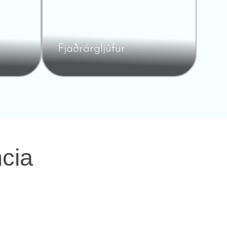
Fjaðrárgljúfur
ncia