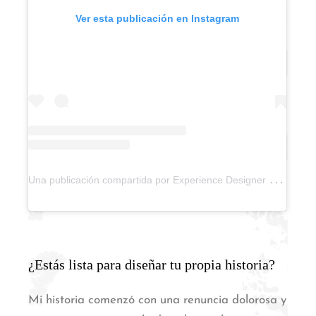
Ver esta publicación en Instagram
U
na publicación compartida por Experience Designer by Ari (@experience.designer)
¿Estás lista para diseñar tu propia historia?
Mi historia comenzó con una renuncia dolorosa y