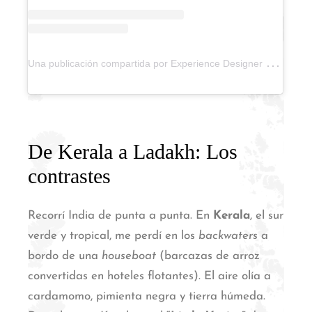
U
na publicación compartida por Experience Designer by Ari (@experience.designer)
De Kerala a Ladakh: Los
contrastes
Recorrí India de punta a punta. En
Kerala
, el sur
verde y tropical, me perdí en los
backwaters
a
bordo de una
houseboat
(barcazas de arroz
convertidas en hoteles flotantes).
El aire olía a
cardamomo, pimienta negra y tierra húmeda.