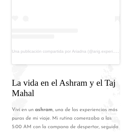
U
na publicación compartida por Ariadna (@arig.experience)
La vida en el Ashram y el Taj
Mahal
Viví en un
ashram
, una de las experiencias más
puras de mi viaje. Mi rutina comenzaba a las
5:00 AM con la campana de despertar, seguida