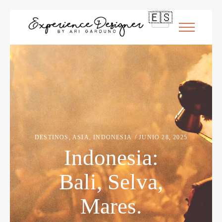
🇪🇸
DESTINOS
,
ASIA
,
INDONESIA
JUNIO 28, 2025
Indonesia:
Bali, Selva,
Mares.