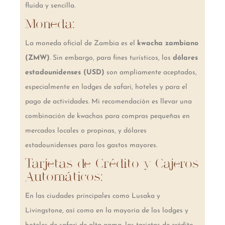
fluida y sencilla.
Moneda:
La moneda oficial de Zambia es el
kwacha zambiano
(ZMW)
. Sin embargo, para fines turísticos, los
dólares
estadounidenses (USD)
son ampliamente aceptados,
especialmente en lodges de safari, hoteles y para el
pago de actividades. Mi recomendación es llevar una
combinación de kwachas para compras pequeñas en
mercados locales o propinas, y dólares
estadounidenses para los gastos mayores.
Tarjetas de Crédito y Cajeros
Automáticos:
En las ciudades principales como Lusaka y
Livingstone, así como en la mayoría de los lodges y