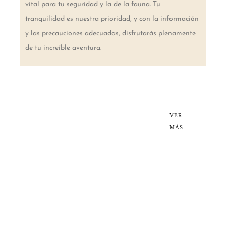
vital para tu seguridad y la de la fauna. Tu
tranquilidad es nuestra prioridad, y con la información
y las precauciones adecuadas, disfrutarás plenamente
de tu increíble aventura.
Mi
VER
MÁS
guía
básica
para
cualqui
er viaje