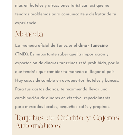
más en hoteles y atracciones turísticas, así que no
tendrás problemas para comunicarte y disfrutar de tu
experiencia.
Moneda:
La moneda oficial de Túnez es el
dinar tunecino
(TND)
. Es importante saber que la importación y
exportación de dinares tunecinos está prohibida, por lo
que tendrás que cambiar tu moneda al llegar al país.
Hay casas de cambio en aeropuertos, hoteles y bancos.
Para tus gastos diarios, te recomiendo llevar una
combinación de dinares en efectivo, especialmente
para mercados locales, pequeños cafés y propinas.
Tarjetas de Crédito y Cajeros
Automáticos: