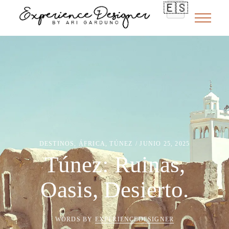
🇪🇸
DESTINOS
,
ÁFRICA
,
TÚNEZ
JUNIO 25, 2025
Túnez: Ruinas,
Oasis, Desierto.
WORDS BY
EXPERIENCEDESIGNER