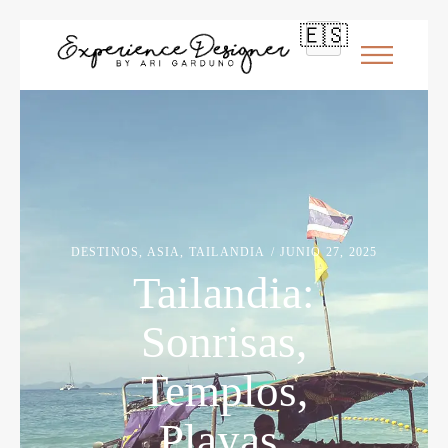
🇪🇸
DESTINOS
,
ASIA
,
TAILANDIA
JUNIO 27, 2025
Tailandia:
Sonrisas,
Templos,
Playas.