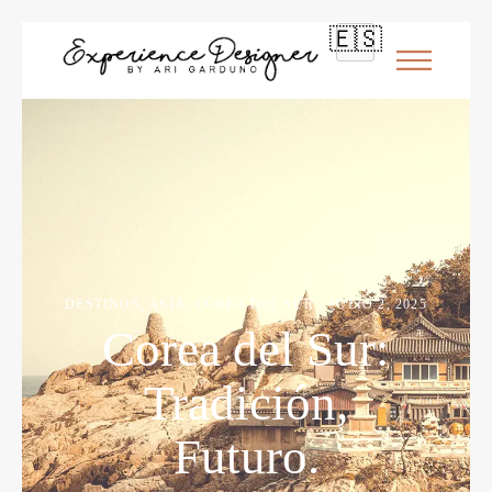
🇪🇸
DESTINOS
,
ASIA
,
COREA DEL SUR
JULIO 2, 2025
Corea del Sur:
Tradición,
Futuro.