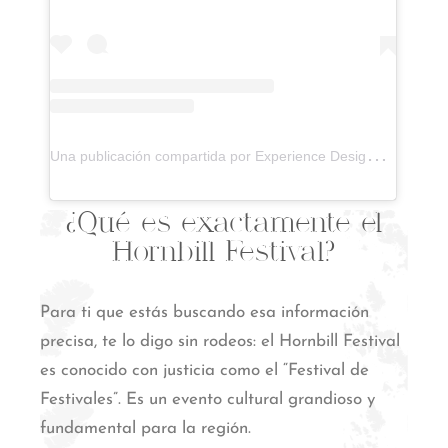
U
na publicación compartida por Experience Designer by Ari (@experience.designer)
¿Qué es exactamente el
Hornbill Festival?
Para ti que estás buscando esa información
precisa, te lo digo sin rodeos: el Hornbill Festival
es conocido con justicia como el “Festival de
Festivales”.
Es un evento cultural grandioso y
fundamental para la región.