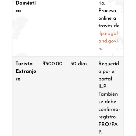
Domésti
rio.
co
Proceso
online a
través de
ilp.nagal
and.gov.i
n
.
Turista
₹500.00
30 días
Requerid
Extranje
o por el
ro
portal
ILP.
También
se debe
confirmar
registro
FRO/PA
P.