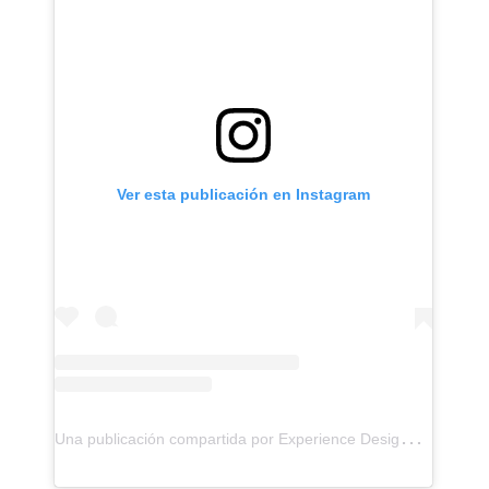
Ver esta publicación en Instagram
U
na publicación compartida por Experience Designer by Ari (@experience.designer)