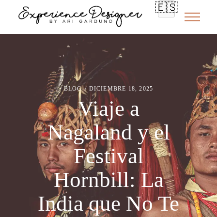
🇪🇸
BLOG
DICIEMBRE 18, 2025
Viaje a
Nagaland y el
Festival
Hornbill: La
India que No Te