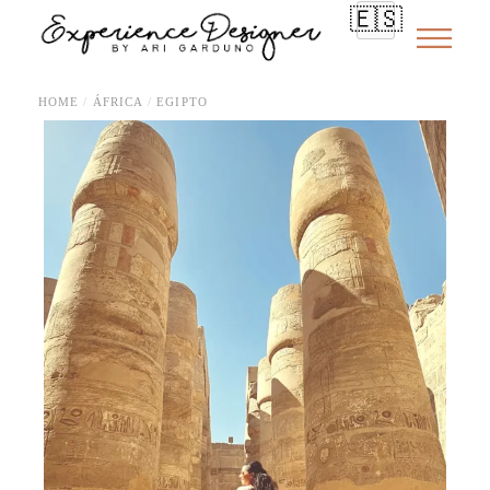
🇪🇸
HOME
ÁFRICA
EGIPTO